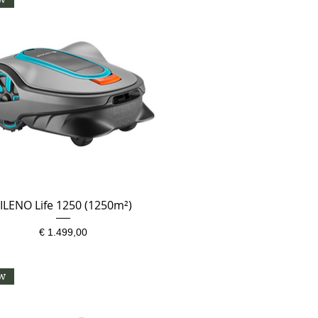
ILENO Life 1250 (1250m²)
Snel overzicht
Prijs
€ 1.499,00
w