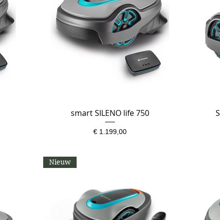
smart SILENO life 750
Snel overzicht
S
Prijs
€ 1.199,00
Nieuw