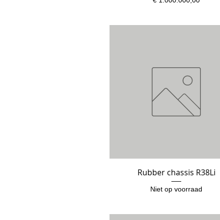
Rubber chassis R38Li
Snel overzicht
Niet op voorraad