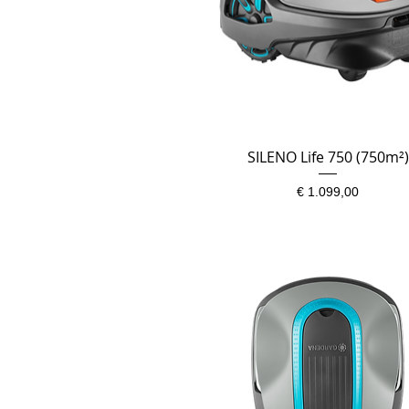
SILENO Life 750 (750m²)
Snel overzicht
Prijs
€ 1.099,00