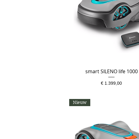
smart SILENO life 1000
Snel overzicht
Prijs
€ 1.399,00
Nieuw