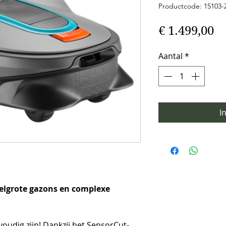
Productcode: 15103-
Pr
€ 1.499,00
Aantal
*
I
elgrote gazons en complexe 
udig zijn! Dankzij het SensorCut-