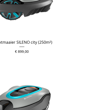
tmaaier SILENO city (250m²)
Snel overzicht
Prijs
€ 899,00