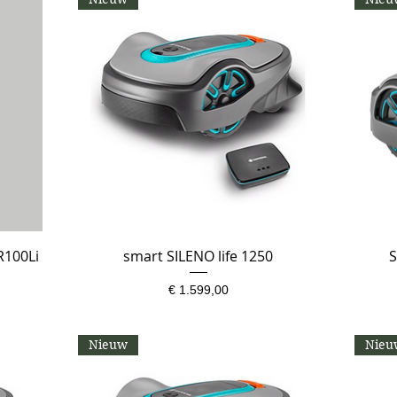
R100Li
smart SILENO life 1250
Snel overzicht
S
Prijs
€ 1.599,00
Nieuw
Nieu