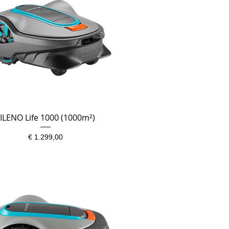
ILENO Life 1000 (1000m²)
Snel overzicht
Prijs
€ 1.299,00