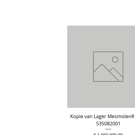
Kopie van Lager MesmolenR
Snel overzicht
535082001
Prijs
€ 1.000.000,00