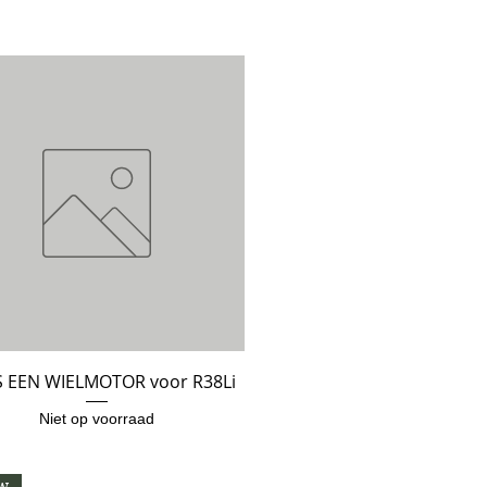
IS EEN WIELMOTOR voor R38Li
Snel overzicht
Niet op voorraad
w