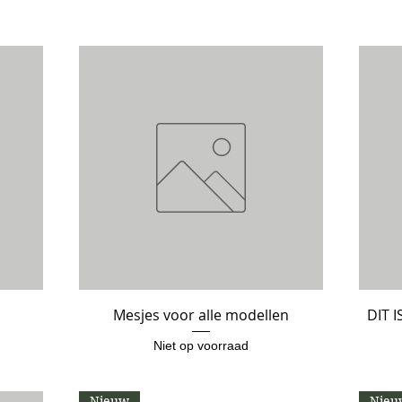
Mesjes voor alle modellen
Snel overzicht
DIT 
Niet op voorraad
Nieuw
Nieu