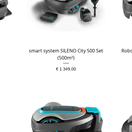
smart system SILENO City 500 Set
Snel overzicht
Robo
(500m²)
Prijs
€ 1.349,00