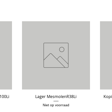
100Li
Lager MesmolenR38Li
Snel overzicht
Kopi
Niet op voorraad