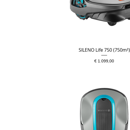
SILENO Life 750 (750m²)
Snel overzicht
Prijs
€ 1.099,00