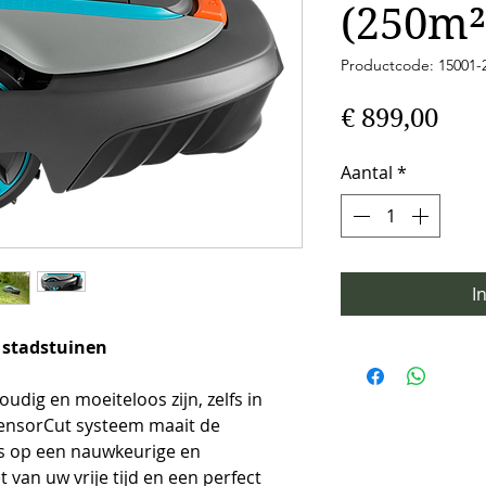
(250m²
Productcode: 15001-
Prij
€ 899,00
Aantal
*
I
 stadstuinen
dig en moeiteloos zijn, zelfs in 
 SensorCut systeem maait de 
s op een nauwkeurige en 
van uw vrije tijd en een perfect 