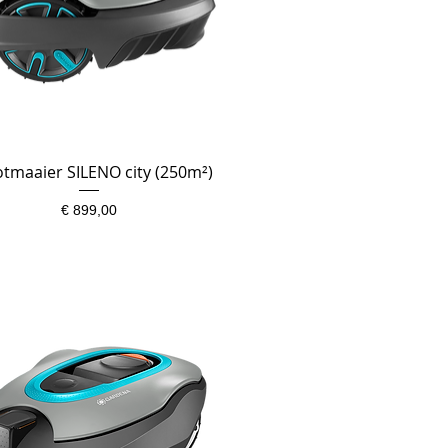
tmaaier SILENO city (250m²)
Snel overzicht
Prijs
€ 899,00