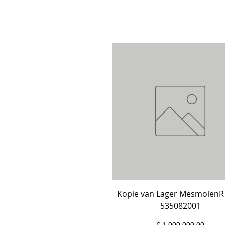
Kopie van Lager MesmolenR
Snel overzicht
535082001
Prijs
€ 1.000.000,00