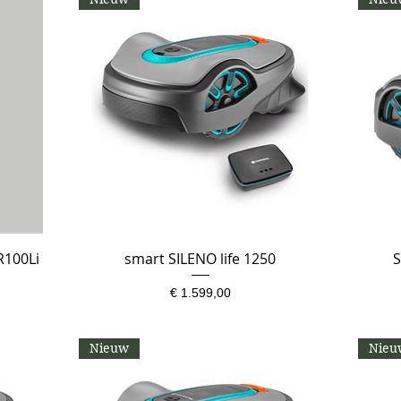
R100Li
smart SILENO life 1250
Snel overzicht
S
Prijs
€ 1.599,00
Nieuw
Nieu