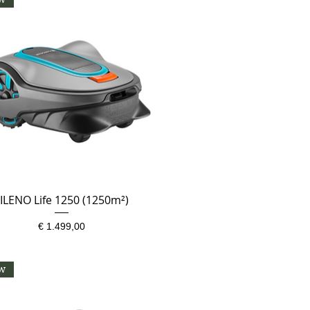
ILENO Life 1250 (1250m²)
Snel overzicht
Prijs
€ 1.499,00
w