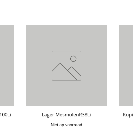
100Li
Lager MesmolenR38Li
Snel overzicht
Kopi
Niet op voorraad