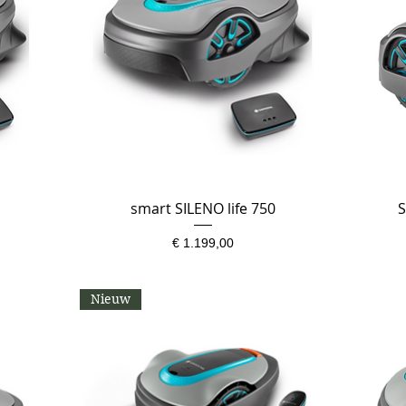
smart SILENO life 750
Snel overzicht
S
Prijs
€ 1.199,00
Nieuw