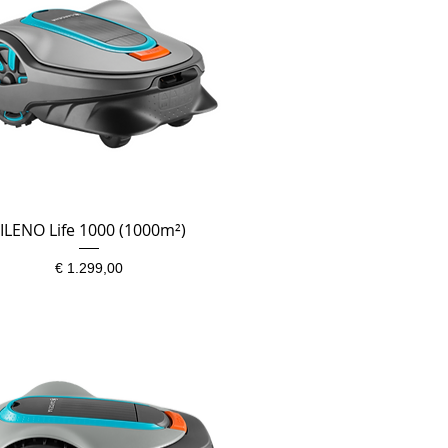
ILENO Life 1000 (1000m²)
Snel overzicht
Prijs
€ 1.299,00