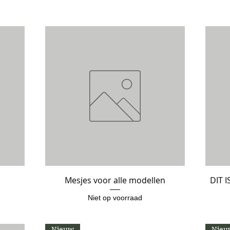
Mesjes voor alle modellen
Snel overzicht
DIT 
Niet op voorraad
Nieuw
Nieu