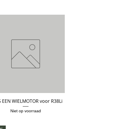
IS EEN WIELMOTOR voor R38Li
Snel overzicht
Niet op voorraad
w