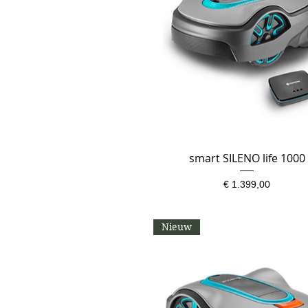
smart SILENO life 1000
Snel overzicht
Prijs
€ 1.399,00
Nieuw