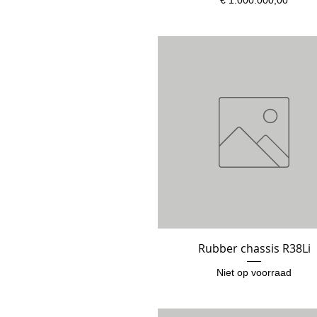
Rubber chassis R38Li
Snel overzicht
Niet op voorraad