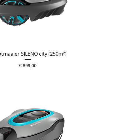
tmaaier SILENO city (250m²)
Snel overzicht
Prijs
€ 899,00