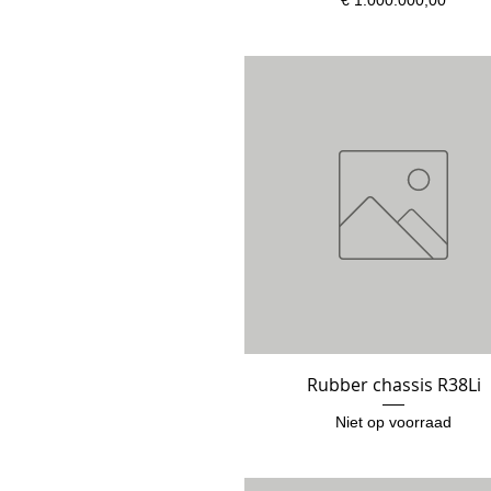
Rubber chassis R38Li
Snel overzicht
Niet op voorraad