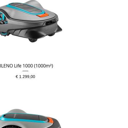
ILENO Life 1000 (1000m²)
Snel overzicht
Prijs
€ 1.299,00