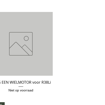
IS EEN WIELMOTOR voor R38Li
Snel overzicht
Niet op voorraad
w