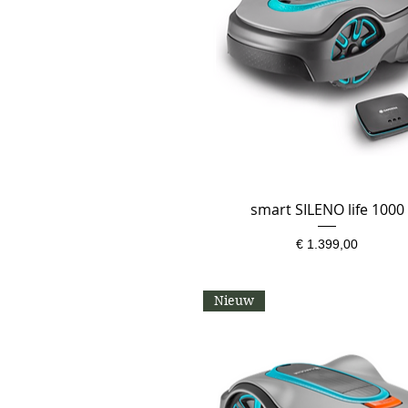
smart SILENO life 1000
Snel overzicht
Prijs
€ 1.399,00
Nieuw