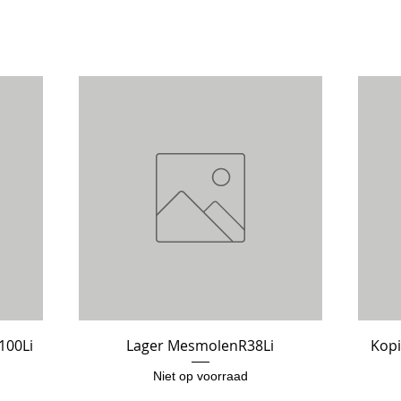
100Li
Lager MesmolenR38Li
Snel overzicht
Kopi
Niet op voorraad