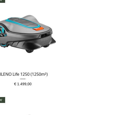
ILENO Life 1250 (1250m²)
Snel overzicht
Prijs
€ 1.499,00
w