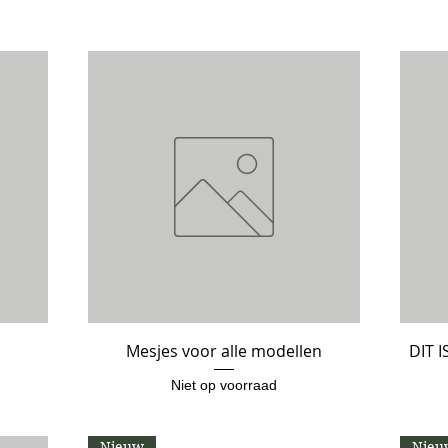
Mesjes voor alle modellen
Snel overzicht
DIT 
Niet op voorraad
Nieuw
Nieu