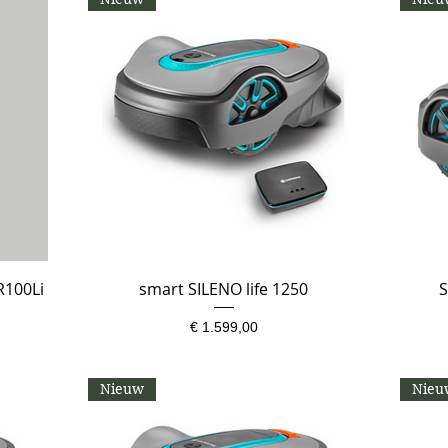
R100Li
smart SILENO life 1250
Snel overzicht
S
Prijs
€ 1.599,00
Nieuw
Nieu