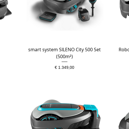
smart system SILENO City 500 Set
Snel overzicht
Robo
(500m²)
Prijs
€ 1.349,00