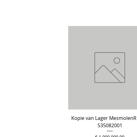
Kopie van Lager MesmolenR
Snel overzicht
535082001
Prijs
€ 1.000.000,00