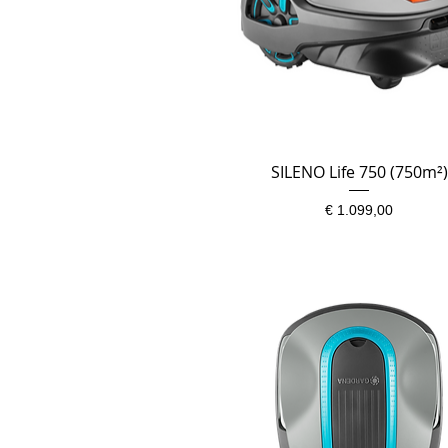
SILENO Life 750 (750m²)
Snel overzicht
Prijs
€ 1.099,00